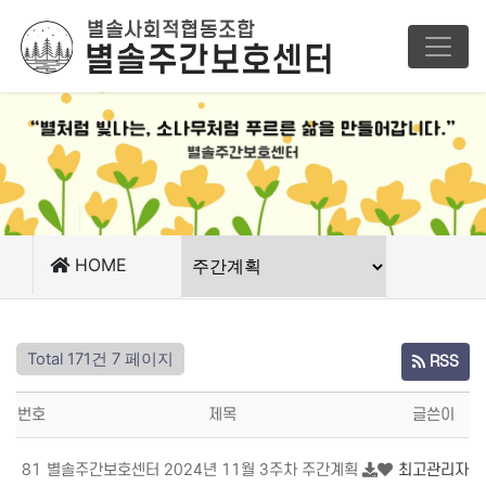
HOME
Total 171건
7 페이지
RSS
번호
제목
글쓴이
81
별솔주간보호센터 2024년 11월 3주차 주간계획
최고관리자
1